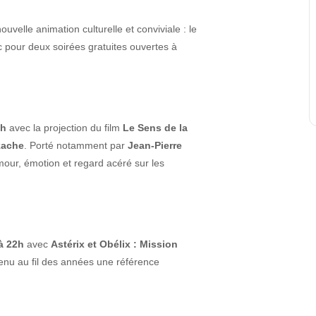
ouvelle animation culturelle et conviviale : le
ic pour deux soirées gratuites ouvertes à
2h
avec la projection du film
Le Sens de la
kache
. Porté notamment par
Jean-Pierre
mour, émotion et regard acéré sur les
à 22h
avec
Astérix et Obélix : Mission
enu au fil des années une référence