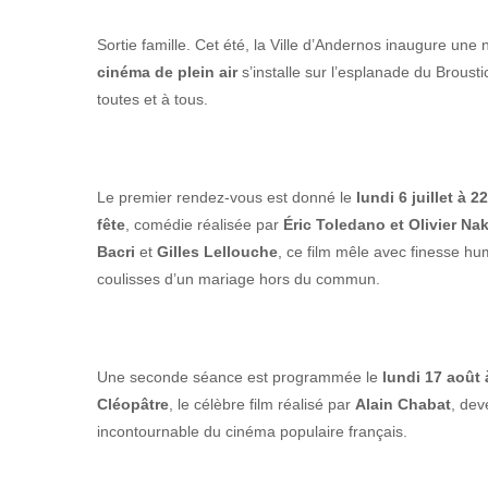
Sortie famille. Cet été, la Ville d’Andernos inaugure une n
cinéma de plein air
s’installe sur l’esplanade du Broust
toutes et à tous.
Le premier rendez-vous est donné le
lundi 6 juillet à 2
fête
, comédie réalisée par
Éric Toledano et Olivier Na
Bacri
et
Gilles Lellouche
, ce film mêle avec finesse hu
coulisses d’un mariage hors du commun.
Une seconde séance est programmée le
lundi 17 août 
Cléopâtre
, le célèbre film réalisé par
Alain Chabat
, dev
incontournable du cinéma populaire français.