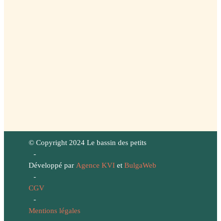
© Copyright 2024 Le bassin des petits
-
Développé par
Agence KVI
et
BulgaWeb
-
CGV
-
Mentions légales