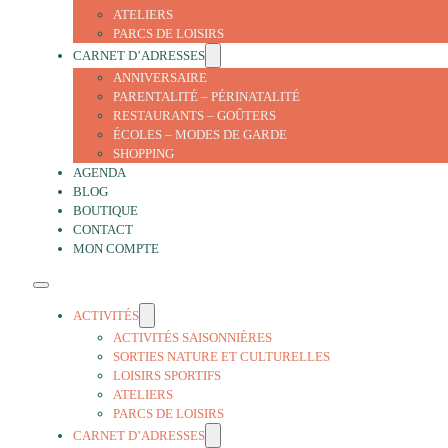
ATELIERS
PARCS DE LOISIRS
CARNET D’ADRESSES
ANNIVERSAIRE
PARENTALITÉ – PÉRINATALITÉ
RESTAURANTS – GOÛTERS
ÉCOLES – MODES DE GARDE
SHOPPING
AGENDA
BLOG
BOUTIQUE
CONTACT
MON COMPTE
ACTIVITÉS
ACTIVITÉS SAISONNIÈRES
SORTIES NATURE ET CULTURELLES
LOISIRS SPORTIFS
ATELIERS
PARCS DE LOISIRS
CARNET D’ADRESSES