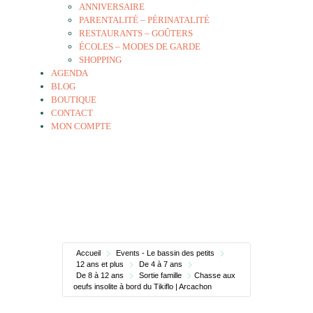
ANNIVERSAIRE
PARENTALITÉ – PÉRINATALITÉ
RESTAURANTS – GOÛTERS
ÉCOLES – MODES DE GARDE
SHOPPING
AGENDA
BLOG
BOUTIQUE
CONTACT
MON COMPTE
Accueil
Events - Le bassin des petits
12 ans et plus
De 4 à 7 ans
De 8 à 12 ans
Sortie famille
Chasse aux
oeufs insolite à bord du Tikiflo | Arcachon