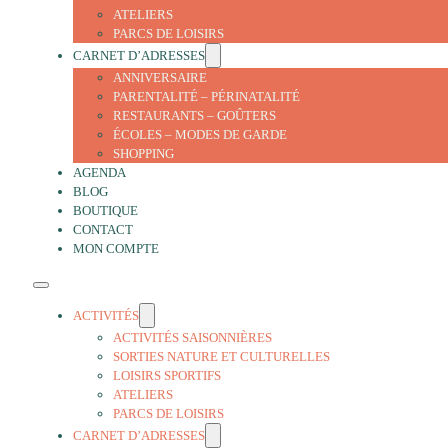
ATELIERS
PARCS DE LOISIRS
CARNET D’ADRESSES
ANNIVERSAIRE
PARENTALITÉ – PÉRINATALITÉ
RESTAURANTS – GOÛTERS
ÉCOLES – MODES DE GARDE
SHOPPING
AGENDA
BLOG
BOUTIQUE
CONTACT
MON COMPTE
ACTIVITÉS
ACTIVITÉS SAISONNIÈRES
SORTIES NATURE ET CULTURELLES
LOISIRS SPORTIFS
ATELIERS
PARCS DE LOISIRS
CARNET D’ADRESSES