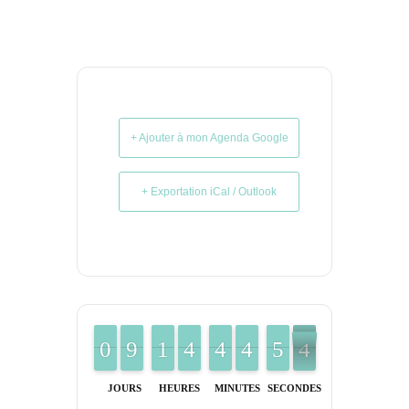
+ Ajouter à mon Agenda Google
+ Exportation iCal / Outlook
9
9
0
0
8
8
9
9
1
1
1
1
3
3
4
4
3
3
4
4
3
3
4
4
4
4
5
5
3
2
3
JOURS
HEURES
MINUTES
SECONDES