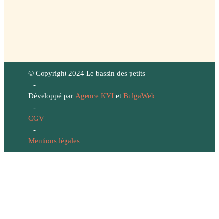
© Copyright 2024 Le bassin des petits
-
Développé par
Agence KVI
et
BulgaWeb
-
CGV
-
Mentions légales