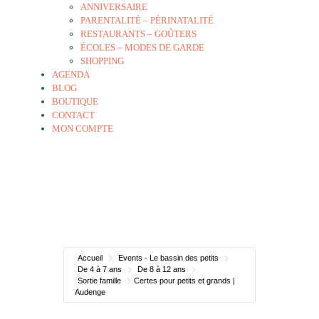
ANNIVERSAIRE
PARENTALITÉ – PÉRINATALITÉ
RESTAURANTS – GOÛTERS
ÉCOLES – MODES DE GARDE
SHOPPING
AGENDA
BLOG
BOUTIQUE
CONTACT
MON COMPTE
Accueil
Events - Le bassin des petits
De 4 à 7 ans
De 8 à 12 ans
Sortie famille
Certes pour petits et grands |
Audenge