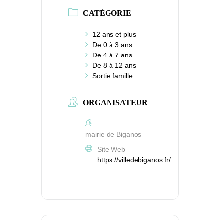
CATÉGORIE
12 ans et plus
De 0 à 3 ans
De 4 à 7 ans
De 8 à 12 ans
Sortie famille
ORGANISATEUR
mairie de Biganos
Site Web
https://villedebiganos.fr/