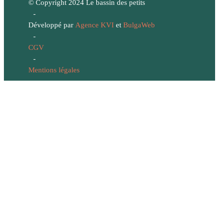
© Copyright 2024 Le bassin des petits
-
Développé par
Agence KVI
et
BulgaWeb
-
CGV
-
Mentions légales