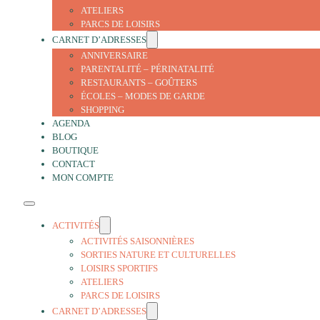
ATELIERS
PARCS DE LOISIRS
CARNET D’ADRESSES
ANNIVERSAIRE
PARENTALITÉ – PÉRINATALITÉ
RESTAURANTS – GOÛTERS
ÉCOLES – MODES DE GARDE
SHOPPING
AGENDA
BLOG
BOUTIQUE
CONTACT
MON COMPTE
ACTIVITÉS
ACTIVITÉS SAISONNIÈRES
SORTIES NATURE ET CULTURELLES
LOISIRS SPORTIFS
ATELIERS
PARCS DE LOISIRS
CARNET D’ADRESSES