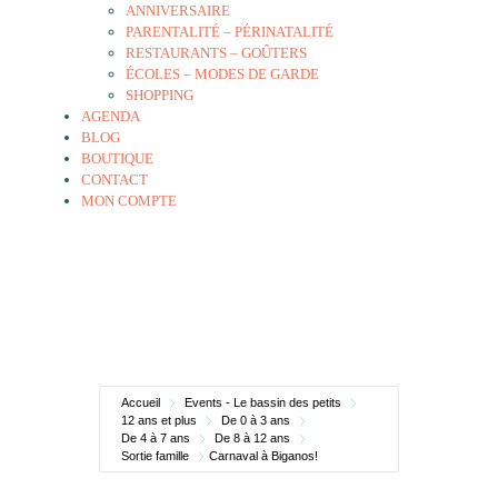
ANNIVERSAIRE
PARENTALITÉ – PÉRINATALITÉ
RESTAURANTS – GOÛTERS
ÉCOLES – MODES DE GARDE
SHOPPING
AGENDA
BLOG
BOUTIQUE
CONTACT
MON COMPTE
Accueil
Events - Le bassin des petits
12 ans et plus
De 0 à 3 ans
De 4 à 7 ans
De 8 à 12 ans
Sortie famille
Carnaval à Biganos!