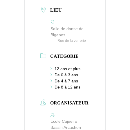
LIEU
Salle de danse de
Biganos
Rue de la verrerie
CATÉGORIE
12 ans et plus
De 0 à 3 ans
De 4 à 7 ans
De 8 à 12 ans
ORGANISATEUR
Ecole Cajueiro
Bassin Arcachon