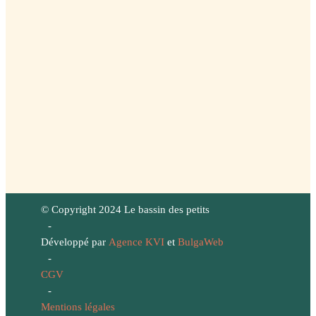
© Copyright 2024 Le bassin des petits
-
Développé par
Agence KVI
et
BulgaWeb
-
CGV
-
Mentions légales