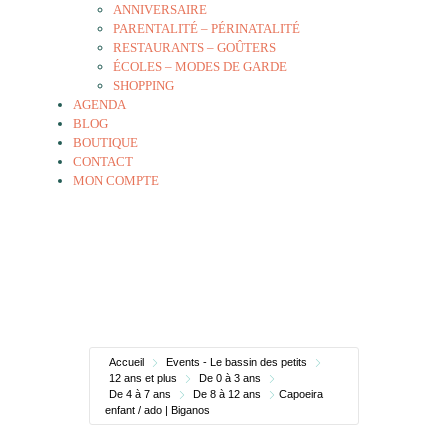
ANNIVERSAIRE
PARENTALITÉ – PÉRINATALITÉ
RESTAURANTS – GOÛTERS
ÉCOLES – MODES DE GARDE
SHOPPING
AGENDA
BLOG
BOUTIQUE
CONTACT
MON COMPTE
Accueil
Events - Le bassin des petits
12 ans et plus
De 0 à 3 ans
De 4 à 7 ans
De 8 à 12 ans
Capoeira
enfant / ado | Biganos