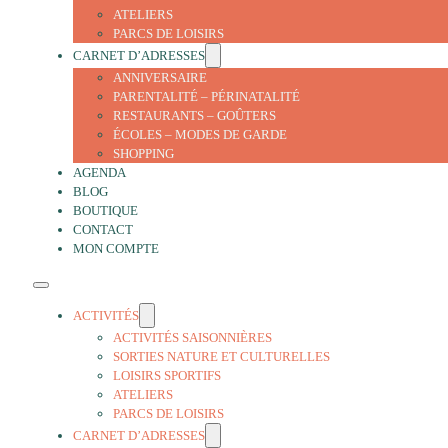
ATELIERS
PARCS DE LOISIRS
CARNET D’ADRESSES
ANNIVERSAIRE
PARENTALITÉ – PÉRINATALITÉ
RESTAURANTS – GOÛTERS
ÉCOLES – MODES DE GARDE
SHOPPING
AGENDA
BLOG
BOUTIQUE
CONTACT
MON COMPTE
ACTIVITÉS
ACTIVITÉS SAISONNIÈRES
SORTIES NATURE ET CULTURELLES
LOISIRS SPORTIFS
ATELIERS
PARCS DE LOISIRS
CARNET D’ADRESSES