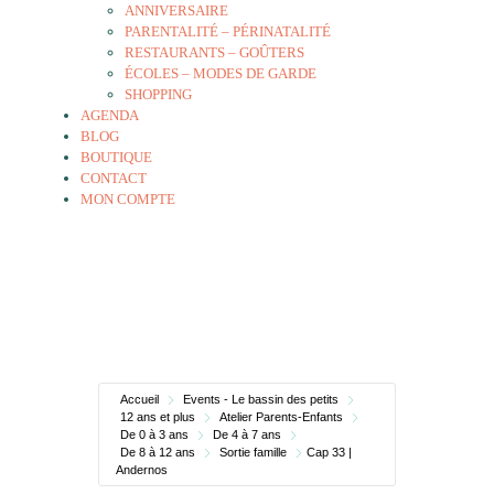
ANNIVERSAIRE
PARENTALITÉ – PÉRINATALITÉ
RESTAURANTS – GOÛTERS
ÉCOLES – MODES DE GARDE
SHOPPING
AGENDA
BLOG
BOUTIQUE
CONTACT
MON COMPTE
Accueil
Events - Le bassin des petits
12 ans et plus
Atelier Parents-Enfants
De 0 à 3 ans
De 4 à 7 ans
De 8 à 12 ans
Sortie famille
Cap 33 |
Andernos