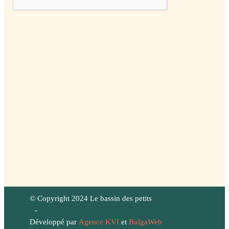
© Copyright 2024 Le bassin des petits
-
Développé par
Agence KVI
et
BulgaWeb