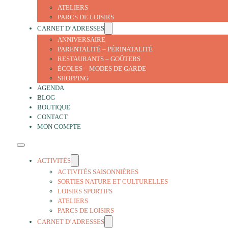
ATELIERS
PARCS DE LOISIRS
CARNET D’ADRESSES
ANNIVERSAIRE
PARENTALITÉ – PÉRINATALITÉ
RESTAURANTS – GOÛTERS
ÉCOLES – MODES DE GARDE
SHOPPING
AGENDA
BLOG
BOUTIQUE
CONTACT
MON COMPTE
ACTIVITÉS
ACTIVITÉS SAISONNIÈRES
SORTIES NATURE ET CULTURELLES
LOISIRS SPORTIFS
ATELIERS
PARCS DE LOISIRS
CARNET D’ADRESSES