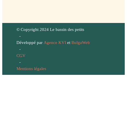
© Copyright 2024 Le bassin des petits
-
Développé par
Agence KVI
et
BulgaWeb
-
CGV
-
Mentions légales