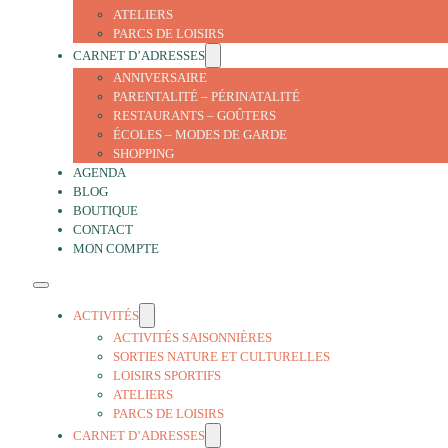
ATELIERS
PARCS DE LOISIRS
CARNET D’ADRESSES
ANNIVERSAIRE
PARENTALITÉ – PÉRINATALITÉ
RESTAURANTS – GOÛTERS
ÉCOLES – MODES DE GARDE
SHOPPING
AGENDA
BLOG
BOUTIQUE
CONTACT
MON COMPTE
ACTIVITÉS
ACTIVITÉS SAISONNIÈRES
SORTIES NATURE ET CULTURELLES
LOISIRS SPORTIFS
ATELIERS
PARCS DE LOISIRS
CARNET D’ADRESSES