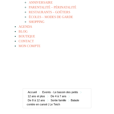
ANNIVERSAIRE
PARENTALITÉ – PÉRINATALITÉ
RESTAURANTS – GOÛTERS
ÉCOLES – MODES DE GARDE
SHOPPING
AGENDA
BLOG
BOUTIQUE
CONTACT
MON COMPTE
Accueil
Events - Le bassin des petits
12 ans et plus
De 4 à 7 ans
De 8 à 12 ans
Sortie famille
Balade
contée en canoë | Le Teich