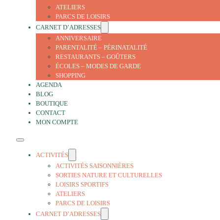
ATELIERS
PARCS DE LOISIRS
CARNET D’ADRESSES
ANNIVERSAIRE
PARENTALITÉ – PÉRINATALITÉ
RESTAURANTS – GOÛTERS
ÉCOLES – MODES DE GARDE
SHOPPING
AGENDA
BLOG
BOUTIQUE
CONTACT
MON COMPTE
ACTIVITÉS
ACTIVITÉS SAISONNIÈRES
SORTIES NATURE ET CULTURELLES
LOISIRS SPORTIFS
ATELIERS
PARCS DE LOISIRS
CARNET D’ADRESSES