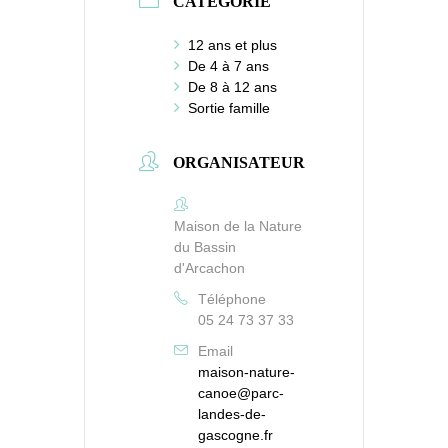
CATÉGORIE
12 ans et plus
De 4 à 7 ans
De 8 à 12 ans
Sortie famille
ORGANISATEUR
Maison de la Nature
du Bassin
d'Arcachon
Téléphone
05 24 73 37 33
Email
maison-nature-
canoe@parc-
landes-de-
gascogne.fr