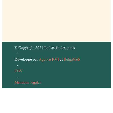
© Copyright 2024 Le bassin des petits
-
Développé par
Agence KVI
et
BulgaWeb
-
CGV
-
Mentions légales