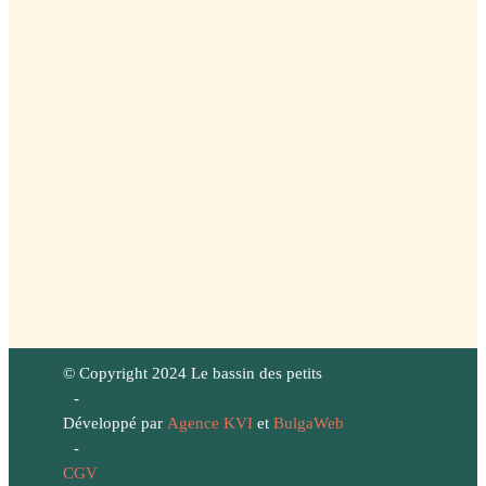
© Copyright 2024 Le bassin des petits
-
Développé par
Agence KVI
et
BulgaWeb
-
CGV