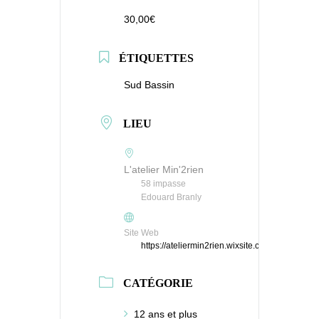
30,00€
ÉTIQUETTES
Sud Bassin
LIEU
L'atelier Min'2rien
58 impasse
Edouard Branly
Site Web
https://ateliermin2rien.wixsite.com/ateliermin2
CATÉGORIE
12 ans et plus