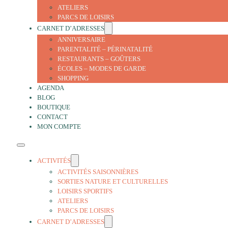
ATELIERS
PARCS DE LOISIRS
CARNET D’ADRESSES
ANNIVERSAIRE
PARENTALITÉ – PÉRINATALITÉ
RESTAURANTS – GOÛTERS
ÉCOLES – MODES DE GARDE
SHOPPING
AGENDA
BLOG
BOUTIQUE
CONTACT
MON COMPTE
ACTIVITÉS
ACTIVITÉS SAISONNIÈRES
SORTIES NATURE ET CULTURELLES
LOISIRS SPORTIFS
ATELIERS
PARCS DE LOISIRS
CARNET D’ADRESSES