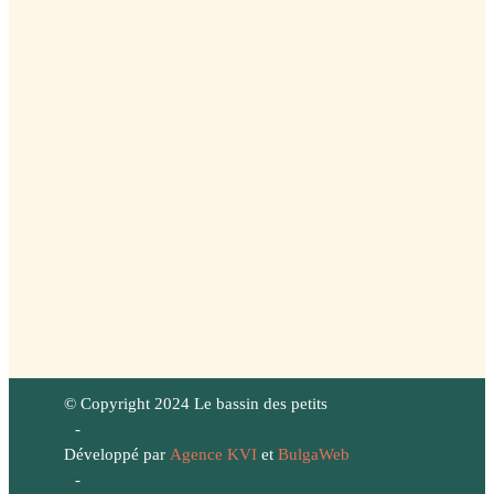
© Copyright 2024 Le bassin des petits
-
Développé par
Agence KVI
et
BulgaWeb
-