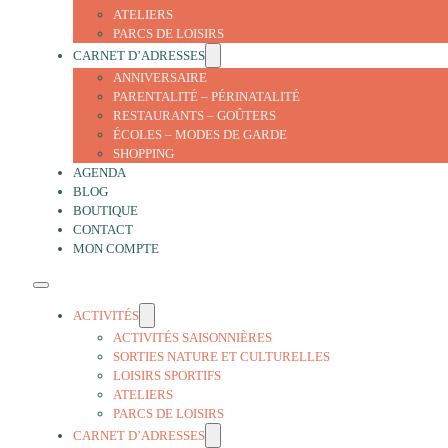
ATELIERS
PARCS DE LOISIRS
CARNET D’ADRESSES
ANNIVERSAIRE
PARENTALITÉ – PÉRINATALITÉ
RESTAURANTS – GOÛTERS
ÉCOLES – MODES DE GARDE
SHOPPING
AGENDA
BLOG
BOUTIQUE
CONTACT
MON COMPTE
ACTIVITÉS
ACTIVITÉS SAISONNIÈRES
SORTIES NATURE ET CULTURELLES
LOISIRS SPORTIFS
ATELIERS
PARCS DE LOISIRS
CARNET D’ADRESSES