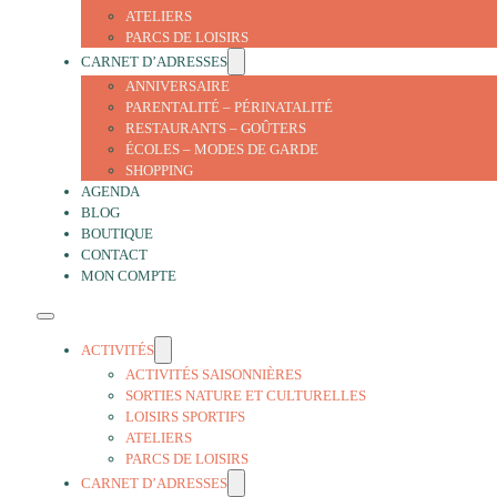
ATELIERS
PARCS DE LOISIRS
CARNET D’ADRESSES
ANNIVERSAIRE
PARENTALITÉ – PÉRINATALITÉ
RESTAURANTS – GOÛTERS
ÉCOLES – MODES DE GARDE
SHOPPING
AGENDA
BLOG
BOUTIQUE
CONTACT
MON COMPTE
ACTIVITÉS
ACTIVITÉS SAISONNIÈRES
SORTIES NATURE ET CULTURELLES
LOISIRS SPORTIFS
ATELIERS
PARCS DE LOISIRS
CARNET D’ADRESSES