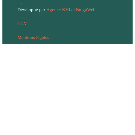
-
Développé par
Agence KVI
et
BulgaWeb
-
CGV
-
Mentions légales