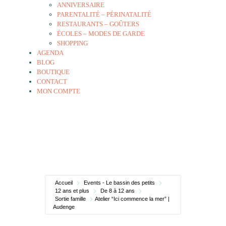
ANNIVERSAIRE
PARENTALITÉ – PÉRINATALITÉ
RESTAURANTS – GOÛTERS
ÉCOLES – MODES DE GARDE
SHOPPING
AGENDA
BLOG
BOUTIQUE
CONTACT
MON COMPTE
Accueil
Events - Le bassin des petits
12 ans et plus
De 8 à 12 ans
Sortie famille
Atelier “Ici commence la mer” |
Audenge