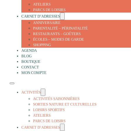
ATELIERS
PARCS DE LOISIRS
CARNET D’ADRESSES
ANNIVERSAIRE
PARENTALITÉ – PÉRINATALITÉ
RESTAURANTS – GOÛTERS
ÉCOLES – MODES DE GARDE
SHOPPING
AGENDA
BLOG
BOUTIQUE
CONTACT
MON COMPTE
ACTIVITÉS
ACTIVITÉS SAISONNIÈRES
SORTIES NATURE ET CULTURELLES
LOISIRS SPORTIFS
ATELIERS
PARCS DE LOISIRS
CARNET D’ADRESSES