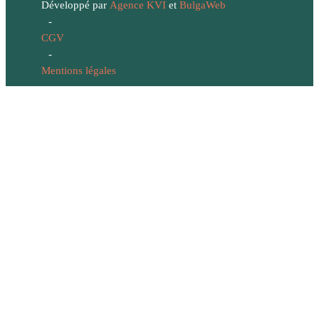
Développé par
Agence KVI
et
BulgaWeb
-
CGV
-
Mentions légales