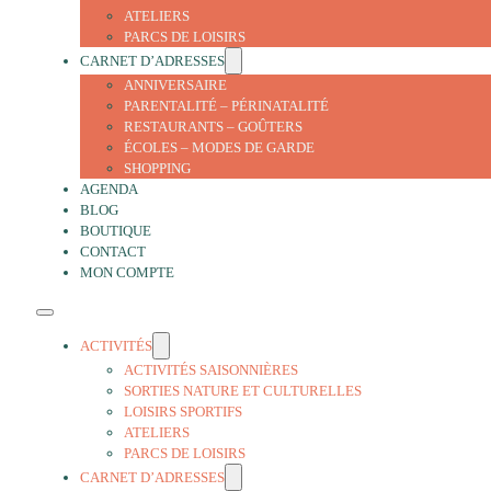
ATELIERS
PARCS DE LOISIRS
CARNET D’ADRESSES
ANNIVERSAIRE
PARENTALITÉ – PÉRINATALITÉ
RESTAURANTS – GOÛTERS
ÉCOLES – MODES DE GARDE
SHOPPING
AGENDA
BLOG
BOUTIQUE
CONTACT
MON COMPTE
ACTIVITÉS
ACTIVITÉS SAISONNIÈRES
SORTIES NATURE ET CULTURELLES
LOISIRS SPORTIFS
ATELIERS
PARCS DE LOISIRS
CARNET D’ADRESSES