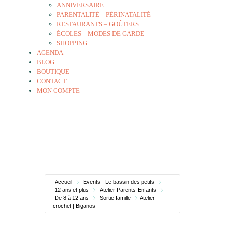
ANNIVERSAIRE
PARENTALITÉ – PÉRINATALITÉ
RESTAURANTS – GOÛTERS
ÉCOLES – MODES DE GARDE
SHOPPING
AGENDA
BLOG
BOUTIQUE
CONTACT
MON COMPTE
Accueil
Events - Le bassin des petits
12 ans et plus
Atelier Parents-Enfants
De 8 à 12 ans
Sortie famille
Atelier
crochet | Biganos