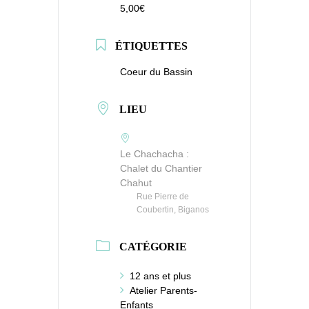
5,00€
ÉTIQUETTES
Coeur du Bassin
LIEU
Le Chachacha :
Chalet du Chantier
Chahut
Rue Pierre de
Coubertin, Biganos
CATÉGORIE
12 ans et plus
Atelier Parents-
Enfants