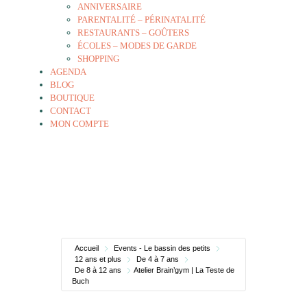
ANNIVERSAIRE
PARENTALITÉ – PÉRINATALITÉ
RESTAURANTS – GOÛTERS
ÉCOLES – MODES DE GARDE
SHOPPING
AGENDA
BLOG
BOUTIQUE
CONTACT
MON COMPTE
Accueil
Events - Le bassin des petits
12 ans et plus
De 4 à 7 ans
De 8 à 12 ans
Atelier Brain’gym | La Teste de
Buch