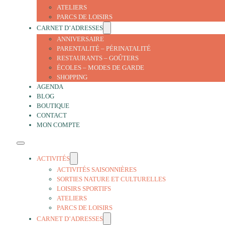
ATELIERS
PARCS DE LOISIRS
CARNET D’ADRESSES
ANNIVERSAIRE
PARENTALITÉ – PÉRINATALITÉ
RESTAURANTS – GOÛTERS
ÉCOLES – MODES DE GARDE
SHOPPING
AGENDA
BLOG
BOUTIQUE
CONTACT
MON COMPTE
ACTIVITÉS
ACTIVITÉS SAISONNIÈRES
SORTIES NATURE ET CULTURELLES
LOISIRS SPORTIFS
ATELIERS
PARCS DE LOISIRS
CARNET D’ADRESSES