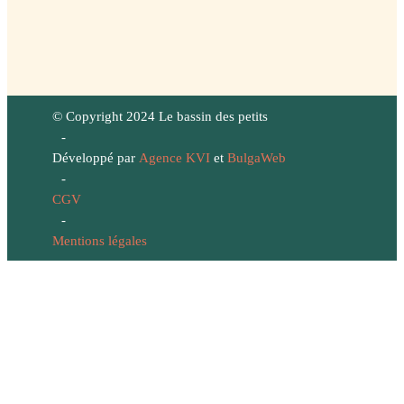
© Copyright 2024 Le bassin des petits
-
Développé par
Agence KVI
et
BulgaWeb
-
CGV
-
Mentions légales