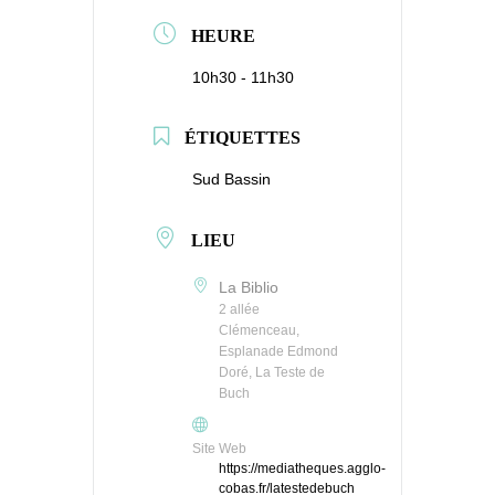
HEURE
10h30 - 11h30
ÉTIQUETTES
Sud Bassin
LIEU
La Biblio
2 allée
Clémenceau,
Esplanade Edmond
Doré, La Teste de
Buch
Site Web
https://mediatheques.agglo-
cobas.fr/latestedebuch