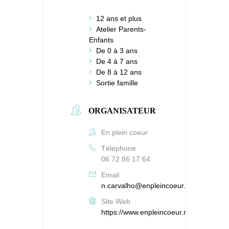
12 ans et plus
Atelier Parents-
Enfants
De 0 à 3 ans
De 4 à 7 ans
De 8 à 12 ans
Sortie famille
ORGANISATEUR
En plein coeur
Téléphone
06 72 86 17 64
Email
n.carvalho@enpleincoeur.net
Site Web
https://www.enpleincoeur.net