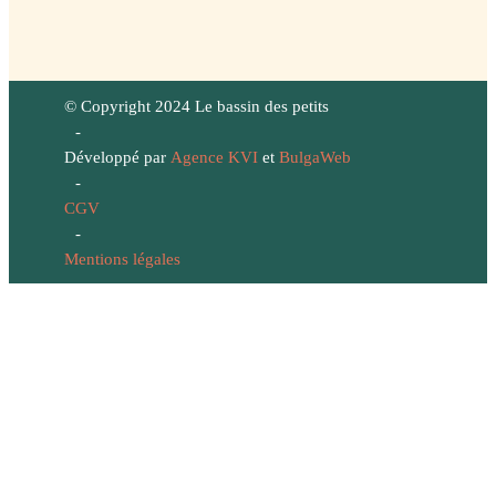
© Copyright 2024 Le bassin des petits
-
Développé par
Agence KVI
et
BulgaWeb
-
CGV
-
Mentions légales