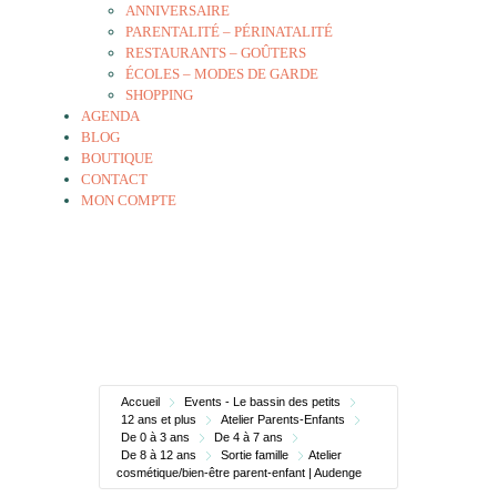
ANNIVERSAIRE
PARENTALITÉ – PÉRINATALITÉ
RESTAURANTS – GOÛTERS
ÉCOLES – MODES DE GARDE
SHOPPING
AGENDA
BLOG
BOUTIQUE
CONTACT
MON COMPTE
Accueil
Events - Le bassin des petits
12 ans et plus
Atelier Parents-Enfants
De 0 à 3 ans
De 4 à 7 ans
De 8 à 12 ans
Sortie famille
Atelier
cosmétique/bien-être parent-enfant | Audenge