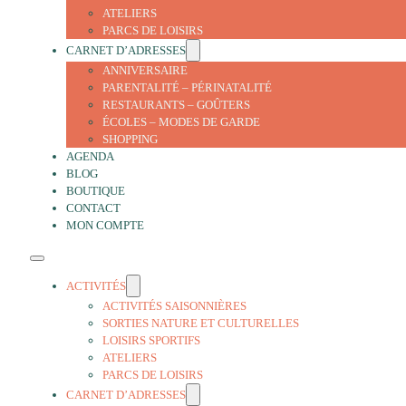
ATELIERS
PARCS DE LOISIRS
CARNET D’ADRESSES
ANNIVERSAIRE
PARENTALITÉ – PÉRINATALITÉ
RESTAURANTS – GOÛTERS
ÉCOLES – MODES DE GARDE
SHOPPING
AGENDA
BLOG
BOUTIQUE
CONTACT
MON COMPTE
ACTIVITÉS
ACTIVITÉS SAISONNIÈRES
SORTIES NATURE ET CULTURELLES
LOISIRS SPORTIFS
ATELIERS
PARCS DE LOISIRS
CARNET D’ADRESSES