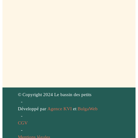
© Copyright 2024 Le bassin des petits
-
Développé par
Agence KVI
et
BulgaWeb
-
CGV
-
Mentions légales