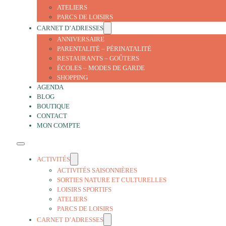
ATELIERS
PARCS DE LOISIRS
CARNET D’ADRESSES
ANNIVERSAIRE
PARENTALITÉ – PÉRINATALITÉ
RESTAURANTS – GOÛTERS
ÉCOLES – MODES DE GARDE
SHOPPING
AGENDA
BLOG
BOUTIQUE
CONTACT
MON COMPTE
ACTIVITÉS
ACTIVITÉS SAISONNIÈRES
SORTIES NATURE ET CULTURELLES
LOISIRS SPORTIFS
ATELIERS
PARCS DE LOISIRS
CARNET D’ADRESSES