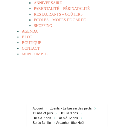
ANNIVERSAIRE
PARENTALITÉ – PÉRINATALITÉ
RESTAURANTS – GOÛTERS
ÉCOLES – MODES DE GARDE
SHOPPING
AGENDA
BLOG
BOUTIQUE
CONTACT
MON COMPTE
Accueil
Events - Le bassin des petits
12 ans et plus
De 0 à 3 ans
De 4 à 7 ans
De 8 à 12 ans
Sortie famille
Arcachon fête Noël