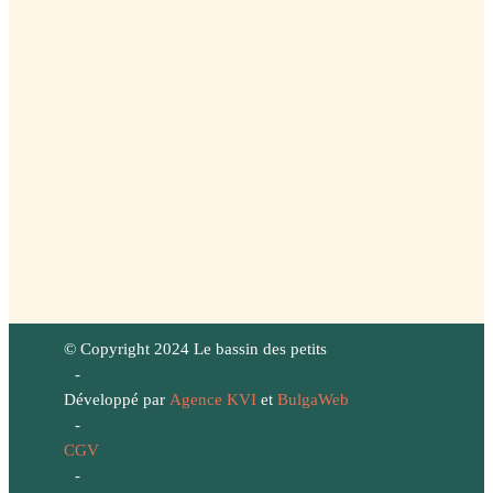
© Copyright 2024 Le bassin des petits
-
Développé par
Agence KVI
et
BulgaWeb
-
CGV
-