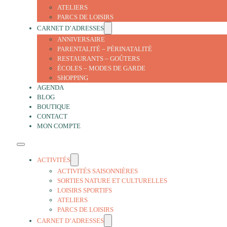
ATELIERS
PARCS DE LOISIRS
CARNET D’ADRESSES
ANNIVERSAIRE
PARENTALITÉ – PÉRINATALITÉ
RESTAURANTS – GOÛTERS
ÉCOLES – MODES DE GARDE
SHOPPING
AGENDA
BLOG
BOUTIQUE
CONTACT
MON COMPTE
ACTIVITÉS
ACTIVITÉS SAISONNIÈRES
SORTIES NATURE ET CULTURELLES
LOISIRS SPORTIFS
ATELIERS
PARCS DE LOISIRS
CARNET D’ADRESSES