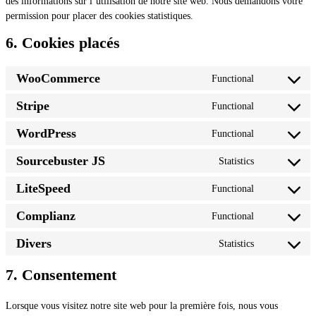
des informations sur l’utilisation de notre site web. Nous demandons votre
permission pour placer des cookies statistiques.
6. Cookies placés
WooCommerce
Functional
Consent
to
Stripe
Functional
Consent
service
to
woocommer
WordPress
Functional
Consent
service
to
stripe
Sourcebuster JS
Statistics
Consent
service
to
wordpress
LiteSpeed
Functional
Consent
service
to
sourcebuster
Complianz
Functional
Consent
service
js
to
litespeed
Divers
Statistics
Consent
service
to
complianz
7. Consentement
service
divers
Lorsque vous visitez notre site web pour la première fois, nous vous