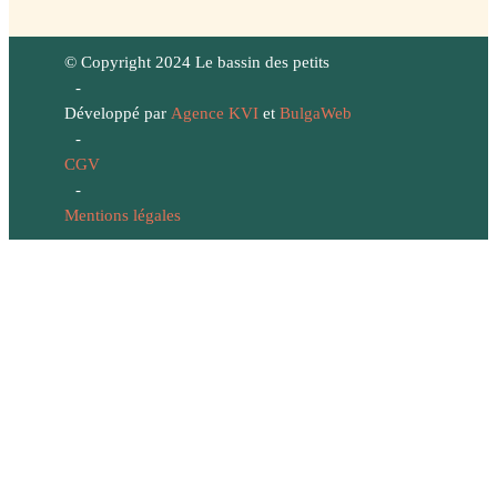
© Copyright 2024 Le bassin des petits
-
Développé par
Agence KVI
et
BulgaWeb
-
CGV
-
Mentions légales