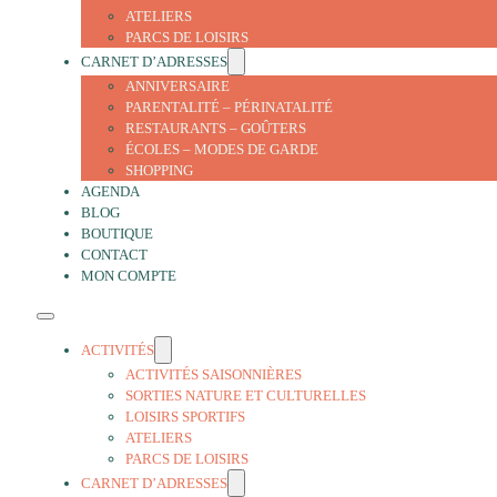
ATELIERS
PARCS DE LOISIRS
CARNET D’ADRESSES
ANNIVERSAIRE
PARENTALITÉ – PÉRINATALITÉ
RESTAURANTS – GOÛTERS
ÉCOLES – MODES DE GARDE
SHOPPING
AGENDA
BLOG
BOUTIQUE
CONTACT
MON COMPTE
ACTIVITÉS
ACTIVITÉS SAISONNIÈRES
SORTIES NATURE ET CULTURELLES
LOISIRS SPORTIFS
ATELIERS
PARCS DE LOISIRS
CARNET D’ADRESSES