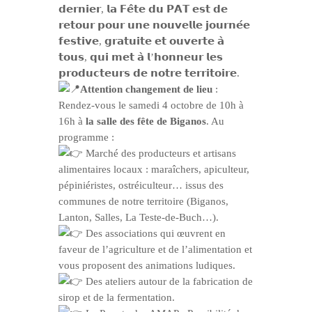
𝗱𝗲𝗿𝗻𝗶𝗲𝗿, 𝗹𝗮 𝗙𝗲̂𝘁𝗲 𝗱𝘂 𝗣𝗔𝗧 𝗲𝘀𝘁 𝗱𝗲
𝗿𝗲𝘁𝗼𝘂𝗿 𝗽𝗼𝘂𝗿 𝘂𝗻𝗲 𝗻𝗼𝘂𝘃𝗲𝗹𝗹𝗲 𝗷𝗼𝘂𝗿𝗻𝗲́𝗲
𝗳𝗲𝘀𝘁𝗶𝘃𝗲, 𝗴𝗿𝗮𝘁𝘂𝗶𝘁𝗲 𝗲𝘁 𝗼𝘂𝘃𝗲𝗿𝘁𝗲 𝗮̀
𝘁𝗼𝘂𝘀, 𝗾𝘂𝗶 𝗺𝗲𝘁 𝗮̀ 𝗹’𝗵𝗼𝗻𝗻𝗲𝘂𝗿 𝗹𝗲𝘀
𝗽𝗿𝗼𝗱𝘂𝗰𝘁𝗲𝘂𝗿𝘀 𝗱𝗲 𝗻𝗼𝘁𝗿𝗲 𝘁𝗲𝗿𝗿𝗶𝘁𝗼𝗶𝗿𝗲.
Attention changement de lieu
:
Rendez-vous le samedi 4 octobre de 10h à
16h à
la salle des fête de Biganos
. Au
programme :
Marché des producteurs et artisans
alimentaires locaux : maraîchers, apiculteur,
pépiniéristes, ostréiculteur… issus des
communes de notre territoire (Biganos,
Lanton, Salles, La Teste-de-Buch…).
Des associations qui œuvrent en
faveur de l’agriculture et de l’alimentation et
vous proposent des animations ludiques.
Des ateliers autour de la fabrication de
sirop et de la fermentation.