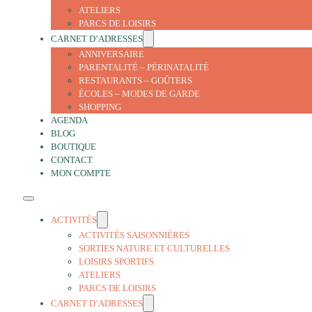
ATELIERS
PARCS DE LOISIRS
CARNET D’ADRESSES
ANNIVERSAIRE
PARENTALITÉ – PÉRINATALITÉ
RESTAURANTS – GOÛTERS
ÉCOLES – MODES DE GARDE
SHOPPING
AGENDA
BLOG
BOUTIQUE
CONTACT
MON COMPTE
ACTIVITÉS
ACTIVITÉS SAISONNIÈRES
SORTIES NATURE ET CULTURELLES
LOISIRS SPORTIFS
ATELIERS
PARCS DE LOISIRS
CARNET D’ADRESSES