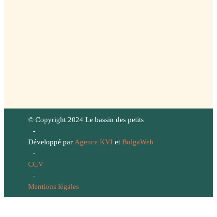
© Copyright 2024 Le bassin des petits
-
Développé par
Agence KVI
et
BulgaWeb
-
CGV
-
Mentions légales