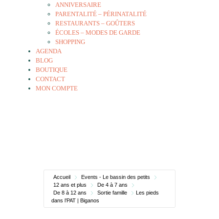
ANNIVERSAIRE
PARENTALITÉ – PÉRINATALITÉ
RESTAURANTS – GOÛTERS
ÉCOLES – MODES DE GARDE
SHOPPING
AGENDA
BLOG
BOUTIQUE
CONTACT
MON COMPTE
Accueil
Events - Le bassin des petits
12 ans et plus
De 4 à 7 ans
De 8 à 12 ans
Sortie famille
Les pieds
dans l’PAT | Biganos