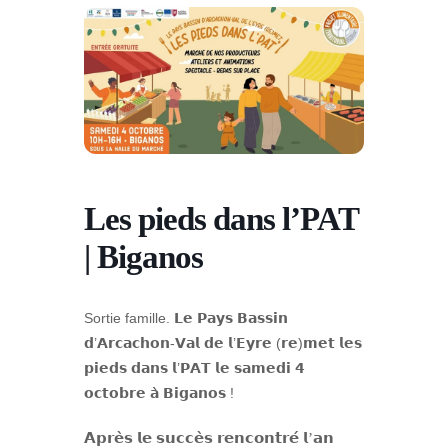
Les pieds dans l’PAT
| Biganos
Sortie famille. 𝗟𝗲 𝗣𝗮𝘆𝘀 𝗕𝗮𝘀𝘀𝗶𝗻
𝗱’𝗔𝗿𝗰𝗮𝗰𝗵𝗼𝗻-𝗩𝗮𝗹 𝗱𝗲 𝗹’𝗘𝘆𝗿𝗲 (𝗿𝗲)𝗺𝗲𝘁 𝗹𝗲𝘀
𝗽𝗶𝗲𝗱𝘀 𝗱𝗮𝗻𝘀 𝗹’𝗣𝗔𝗧 𝗹𝗲 𝘀𝗮𝗺𝗲𝗱𝗶 𝟰
𝗼𝗰𝘁𝗼𝗯𝗿𝗲 𝗮̀ 𝗕𝗶𝗴𝗮𝗻𝗼𝘀 !
𝗔𝗽𝗿𝗲̀𝘀 𝗹𝗲 𝘀𝘂𝗰𝗰𝗲̀𝘀 𝗿𝗲𝗻𝗰𝗼𝗻𝘁𝗿𝗲́ 𝗹’𝗮𝗻