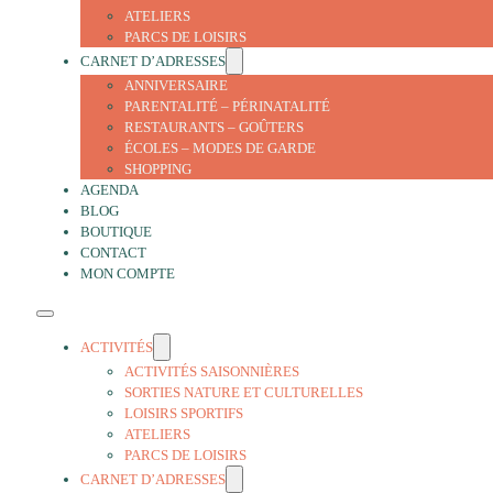
ATELIERS
PARCS DE LOISIRS
CARNET D’ADRESSES
ANNIVERSAIRE
PARENTALITÉ – PÉRINATALITÉ
RESTAURANTS – GOÛTERS
ÉCOLES – MODES DE GARDE
SHOPPING
AGENDA
BLOG
BOUTIQUE
CONTACT
MON COMPTE
ACTIVITÉS
ACTIVITÉS SAISONNIÈRES
SORTIES NATURE ET CULTURELLES
LOISIRS SPORTIFS
ATELIERS
PARCS DE LOISIRS
CARNET D’ADRESSES