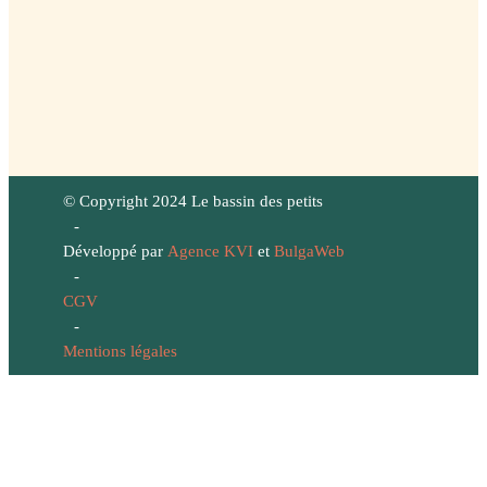
© Copyright 2024 Le bassin des petits
-
Développé par
Agence KVI
et
BulgaWeb
-
CGV
-
Mentions légales