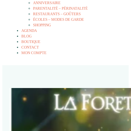
ANNIVERSAIRE
PARENTALITÉ – PÉRINATALITÉ
RESTAURANTS – GOÛTERS
ÉCOLES – MODES DE GARDE
SHOPPING
AGENDA
BLOG
BOUTIQUE
CONTACT
MON COMPTE