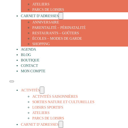
ATELIERS
PARCS DE LOISIRS
CARNET D’ADRESSES
ANNIVERSAIRE
PARENTALITÉ – PÉRINATALITÉ
RESTAURANTS – GOÛTERS
ÉCOLES – MODES DE GARDE
SHOPPING
AGENDA
BLOG
BOUTIQUE
CONTACT
MON COMPTE
ACTIVITÉS
ACTIVITÉS SAISONNIÈRES
SORTIES NATURE ET CULTURELLES
LOISIRS SPORTIFS
ATELIERS
PARCS DE LOISIRS
CARNET D’ADRESSES