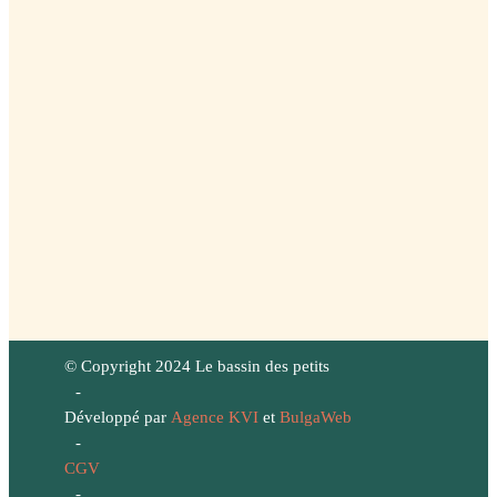
© Copyright 2024 Le bassin des petits
-
Développé par
Agence KVI
et
BulgaWeb
-
CGV
-