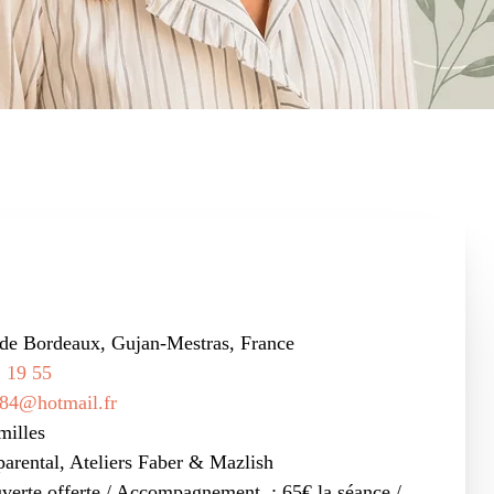
 de Bordeaux, Gujan-Mestras, France
 19 55
d84@hotmail.fr
milles
parental, Ateliers Faber & Mazlish
uverte offerte / Accompagnement : 65€ la séance /