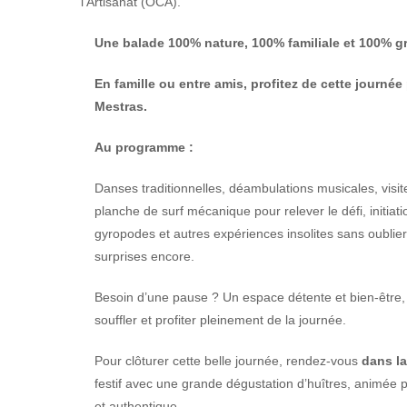
l’Artisanat (OCA).
Une balade 100% nature, 100% familiale et 100% gr
En famille ou entre amis, profitez de cette journée
Mestras.
Au programme :
Danses traditionnelles, déambulations musicales, visi
planche de surf mécanique pour relever le défi, initiat
gyropodes et autres expériences insolites sans oublier
surprises encore.
Besoin d’une pause ? Un espace détente et bien-être, 
souffler et profiter pleinement de la journée.
Pour clôturer cette belle journée, rendez-vous
dans la
festif avec une grande dégustation d’huîtres, animé
et authentique.