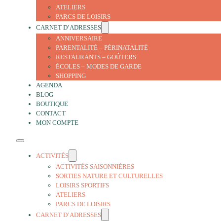
ATELIERS
PARCS DE LOISIRS
CARNET D’ADRESSES
ANNIVERSAIRE
PARENTALITÉ – PÉRINATALITÉ
RESTAURANTS – GOÛTERS
ÉCOLES – MODES DE GARDE
SHOPPING
AGENDA
BLOG
BOUTIQUE
CONTACT
MON COMPTE
ACTIVITÉS
ACTIVITÉS SAISONNIÈRES
SORTIES NATURE ET CULTURELLES
LOISIRS SPORTIFS
ATELIERS
PARCS DE LOISIRS
CARNET D’ADRESSES