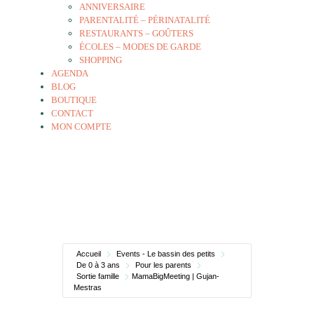
ANNIVERSAIRE
PARENTALITÉ – PÉRINATALITÉ
RESTAURANTS – GOÛTERS
ÉCOLES – MODES DE GARDE
SHOPPING
AGENDA
BLOG
BOUTIQUE
CONTACT
MON COMPTE
Accueil
Events - Le bassin des petits
De 0 à 3 ans
Pour les parents
Sortie famille
MamaBigMeeting | Gujan-
Mestras