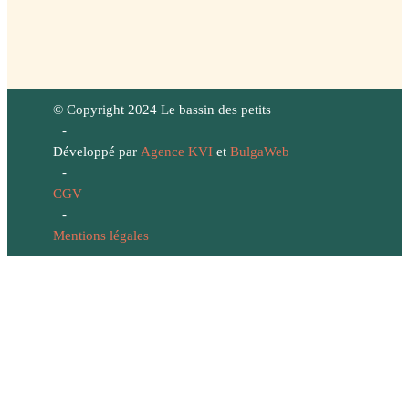
© Copyright 2024 Le bassin des petits
-
Développé par
Agence KVI
et
BulgaWeb
-
CGV
-
Mentions légales