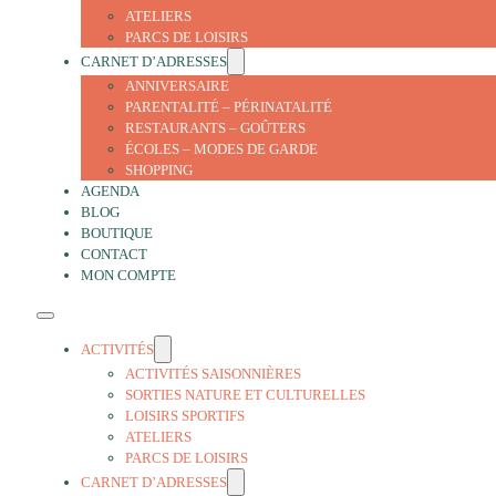
ATELIERS
PARCS DE LOISIRS
CARNET D’ADRESSES
ANNIVERSAIRE
PARENTALITÉ – PÉRINATALITÉ
RESTAURANTS – GOÛTERS
ÉCOLES – MODES DE GARDE
SHOPPING
AGENDA
BLOG
BOUTIQUE
CONTACT
MON COMPTE
ACTIVITÉS
ACTIVITÉS SAISONNIÈRES
SORTIES NATURE ET CULTURELLES
LOISIRS SPORTIFS
ATELIERS
PARCS DE LOISIRS
CARNET D’ADRESSES