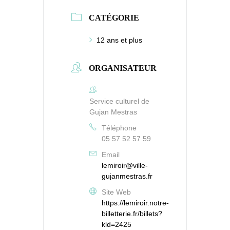
CATÉGORIE
12 ans et plus
ORGANISATEUR
Service culturel de
Gujan Mestras
Téléphone
05 57 52 57 59
Email
lemiroir@ville-
gujanmestras.fr
Site Web
https://lemiroir.notre-
billetterie.fr/billets?
kld=2425