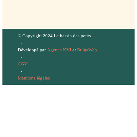
© Copyright 2024 Le bassin des petits
-
Développé par
Agence KVI
et
BulgaWeb
-
CGV
-
Mentions légales