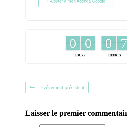
+ Ajouter à mon Agenda Google
9
9
0
0
9
9
0
0
9
9
0
0
JOURS
HEURES
Événement précédent
Laisser le premier commentai