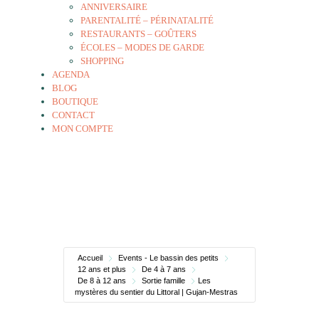
ANNIVERSAIRE
PARENTALITÉ – PÉRINATALITÉ
RESTAURANTS – GOÛTERS
ÉCOLES – MODES DE GARDE
SHOPPING
AGENDA
BLOG
BOUTIQUE
CONTACT
MON COMPTE
Accueil
Events - Le bassin des petits
12 ans et plus
De 4 à 7 ans
De 8 à 12 ans
Sortie famille
Les
mystères du sentier du Littoral | Gujan-Mestras