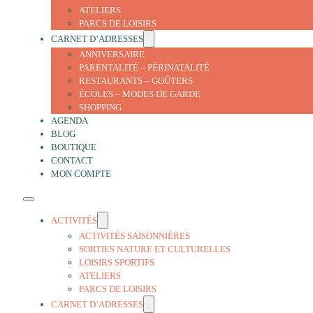
ATELIERS
PARCS DE LOISIRS
CARNET D’ADRESSES
ANNIVERSAIRE
PARENTALITÉ – PÉRINATALITÉ
RESTAURANTS – GOÛTERS
ÉCOLES – MODES DE GARDE
SHOPPING
AGENDA
BLOG
BOUTIQUE
CONTACT
MON COMPTE
ACTIVITÉS
ACTIVITÉS SAISONNIÈRES
SORTIES NATURE ET CULTURELLES
LOISIRS SPORTIFS
ATELIERS
PARCS DE LOISIRS
CARNET D’ADRESSES