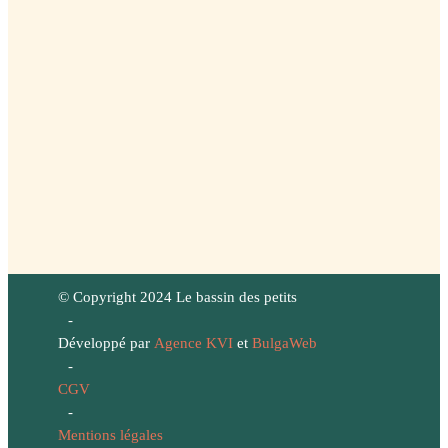
© Copyright 2024 Le bassin des petits
-
Développé par
Agence KVI
et
BulgaWeb
-
CGV
-
Mentions légales