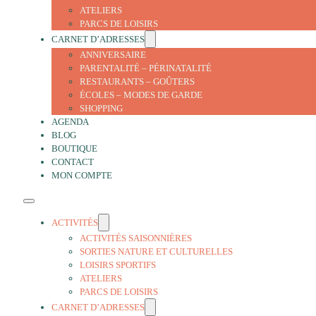
ATELIERS
PARCS DE LOISIRS
CARNET D’ADRESSES
ANNIVERSAIRE
PARENTALITÉ – PÉRINATALITÉ
RESTAURANTS – GOÛTERS
ÉCOLES – MODES DE GARDE
SHOPPING
AGENDA
BLOG
BOUTIQUE
CONTACT
MON COMPTE
ACTIVITÉS
ACTIVITÉS SAISONNIÈRES
SORTIES NATURE ET CULTURELLES
LOISIRS SPORTIFS
ATELIERS
PARCS DE LOISIRS
CARNET D’ADRESSES