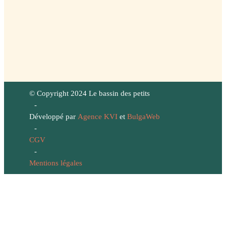
© Copyright 2024 Le bassin des petits
-
Développé par
Agence KVI
et
BulgaWeb
-
CGV
-
Mentions légales