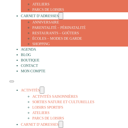
ATELIERS
PARCS DE LOISIRS
CARNET D’ADRESSES
ANNIVERSAIRE
PARENTALITÉ – PÉRINATALITÉ
RESTAURANTS – GOÛTERS
ÉCOLES – MODES DE GARDE
SHOPPING
AGENDA
BLOG
BOUTIQUE
CONTACT
MON COMPTE
ACTIVITÉS
ACTIVITÉS SAISONNIÈRES
SORTIES NATURE ET CULTURELLES
LOISIRS SPORTIFS
ATELIERS
PARCS DE LOISIRS
CARNET D’ADRESSES