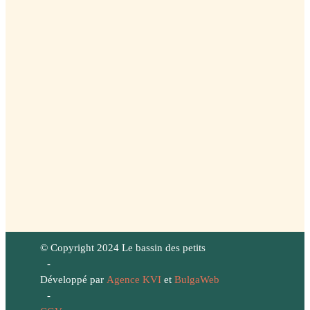
© Copyright 2024 Le bassin des petits
-
Développé par
Agence KVI
et
BulgaWeb
-