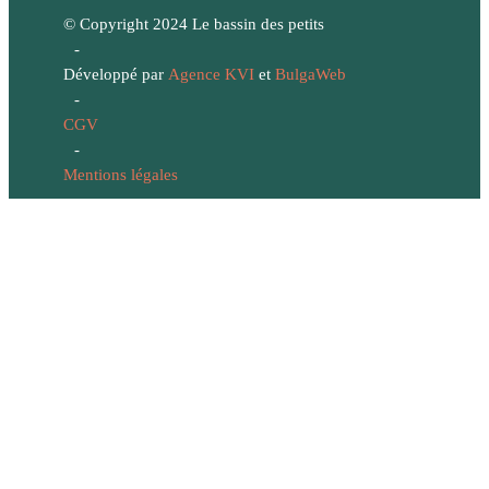
© Copyright 2024 Le bassin des petits
-
Développé par
Agence KVI
et
BulgaWeb
-
CGV
-
Mentions légales