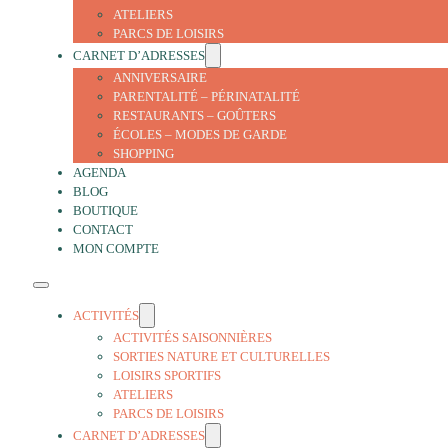
ATELIERS
PARCS DE LOISIRS
CARNET D’ADRESSES
ANNIVERSAIRE
PARENTALITÉ – PÉRINATALITÉ
RESTAURANTS – GOÛTERS
ÉCOLES – MODES DE GARDE
SHOPPING
AGENDA
BLOG
BOUTIQUE
CONTACT
MON COMPTE
ACTIVITÉS
ACTIVITÉS SAISONNIÈRES
SORTIES NATURE ET CULTURELLES
LOISIRS SPORTIFS
ATELIERS
PARCS DE LOISIRS
CARNET D’ADRESSES