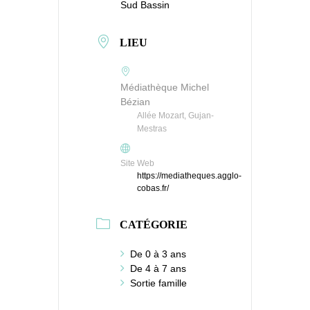
Sud Bassin
LIEU
Médiathèque Michel
Bézian
Allée Mozart, Gujan-
Mestras
Site Web
https://mediatheques.agglo-
cobas.fr/
CATÉGORIE
De 0 à 3 ans
De 4 à 7 ans
Sortie famille